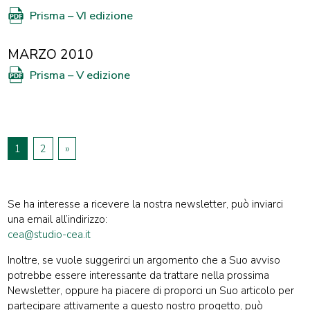
Prisma – VI edizione
MARZO 2010
Prisma – V edizione
1
2
»
PAGINAZIONE
DEGLI
Se ha interesse a ricevere la nostra newsletter, può inviarci
ARTICOLI
una email all’indirizzo:
cea@studio-cea.it
Inoltre, se vuole suggerirci un argomento che a Suo avviso
potrebbe essere interessante da trattare nella prossima
Newsletter, oppure ha piacere di proporci un Suo articolo per
partecipare attivamente a questo nostro progetto, può